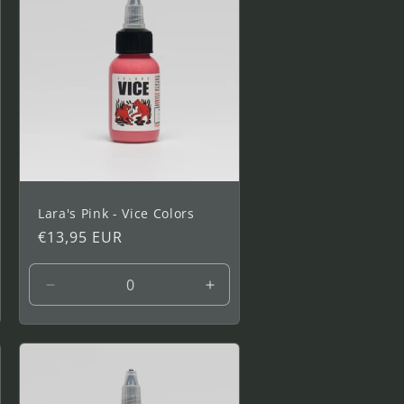
Lara's Pink - Vice Colors
Precio
€13,95 EUR
habitual
entar
Reducir
Aumentar
idad
cantidad
cantidad
a
para
para
1
1
oz
oz