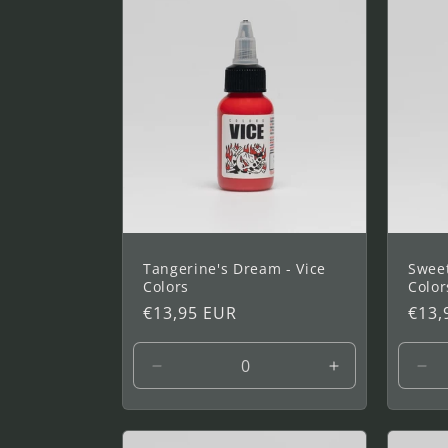
oz
Tangerine's Dream - Vice
Sweet
Colors
Color
Precio
€13,95 EUR
Prec
€13,
habitual
habi
Reducir
Aumentar
Red
cantidad
cantidad
can
para
para
par
1
1
1