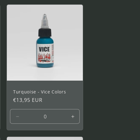
Turquoise - Vice Colors
Precio
€13,95 EUR
habitual
entar
Reducir
Aumentar
idad
cantidad
cantidad
a
para
para
1
1