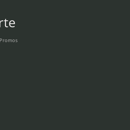
rte
y Promos