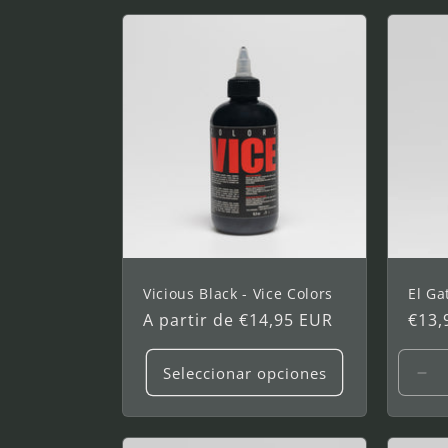
ó
n
:
Vicious Black - Vice Colors
El Ga
Precio
A partir de €14,95 EUR
Prec
€13,
habitual
habi
Seleccionar opciones
Red
can
par
1