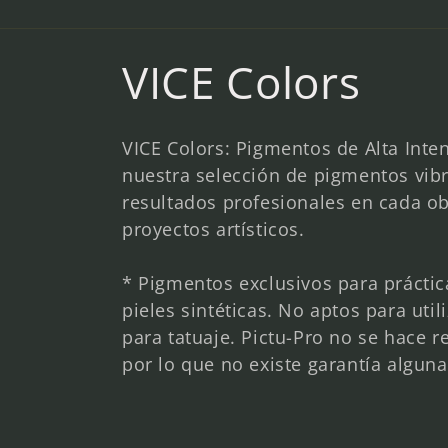
C
VICE Colors
o
VICE Colors: Pigmentos de Alta Inten
l
nuestra selección de pigmentos vib
resultados profesionales en cada ob
proyectos artísticos.
e
* Pigmentos exclusivos para práctica
c
pieles sintéticas. No aptos para ut
para tatuaje. Pictu-Pro no se hace 
c
por lo que no existe garantía alguna
i