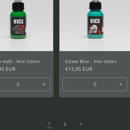
 Hulk - Vice Colors
Estate Blue - Vice Colors
io
95 EUR
Precio
€13,95 EUR
tual
habitual
ucir
Aumentar
Reducir
Aum
tidad
cantidad
cantidad
cant
a
para
para
par
1
1
1
oz
oz
oz
1
2