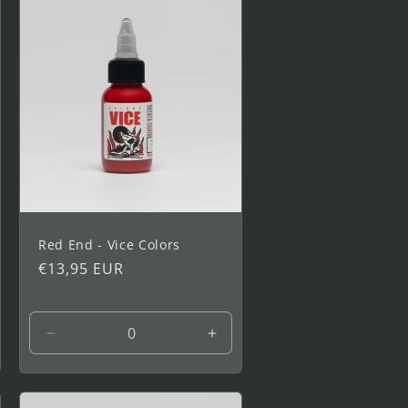
oz
oz
Red End - Vice Colors
Precio
€13,95 EUR
habitual
entar
Reducir
Aumentar
idad
cantidad
cantidad
a
para
para
1
1