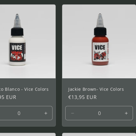
to Blanco - Vice Colors
Jackie Brown- Vice Colors
io
95 EUR
Precio
€13,95 EUR
tual
habitual
ucir
Aumentar
Reducir
Aum
tidad
cantidad
cantidad
cant
a
para
para
par
1
1
1