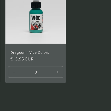
Dragoon - Vice Colors
Precio
€13,95 EUR
habitual
entar
Reducir
Aumentar
idad
cantidad
cantidad
a
para
para
1
1
oz
oz