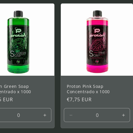
on Green Soap
Proton Pink Soap
entrado x 1000
Concentrado x 1000
5 EUR
Prix
€7,75 EUR
tuel
habituel
uire
Augmenter
Réduire
Aug
la
la
la
ntité
quantité
quantité
quan