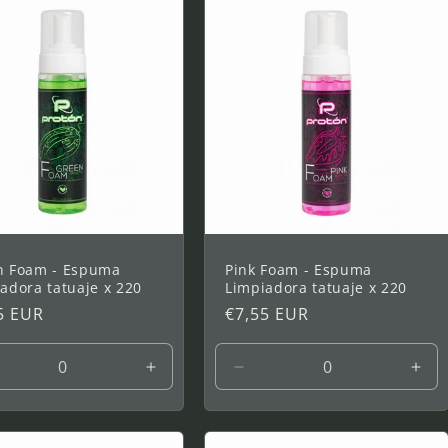
0
250
250
250
ml
ml
ml
n Foam - Espuma
Pink Foam - Espuma
adora tatuaje x 220
Limpiadora tatuaje x 220
5 EUR
Prix
€7,55 EUR
tuel
habituel
uire
Augmenter
Réduire
Aug
la
la
la
ntité
quantité
quantité
quan
de
de
de