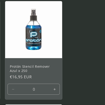
0
Protón Stencil Remover
Azul x 250
Prix
€16,95 EUR
habituel
menter
Réduire
Augmenter
la
la
tité
quantité
quantité