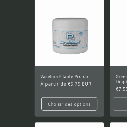
250
250
25
ml
ml
ml
Vaselina Filante Proton
Gree
Limpi
Prix
À partir de €5,75 EUR
Prix
€7,5
habituel
habi
Choisir des options
Réd
la
qua
de