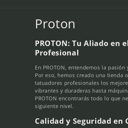
C
Proton
o
PROTON: Tu Aliado en e
l
Profesional
l
En PROTON, entendemos la pasión y d
Por eso, hemos creado una tienda on
e
tatuadores profesionales los mejor
vibrantes y duraderas hasta máquin
c
PROTON encontrarás todo lo que nece
siguiente nivel.
t
Calidad y Seguridad en