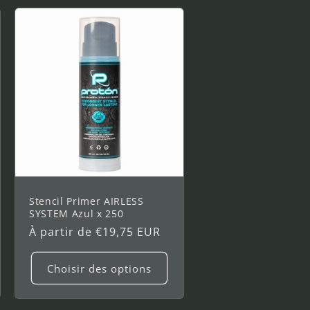
Stencil Primer AIRLESS
SYSTEM Azul x 250
Prix
À partir de €19,75 EUR
habituel
Choisir des options
menter
tité