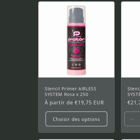
de
de
de
1000
1000
10
ml
ml
ml
Stencil Primer AIRLESS
Stenc
SYSTEM Rosa x 250
SYSTE
Prix
À partir de €19,75 EUR
Prix
€21,
habituel
habi
Choisir des options
Réd
la
qua