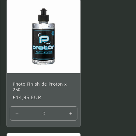
de
de
250
250
ml
ml
Photo Finish de Proton x
250
Prix
€14,95 EUR
habituel
menter
Réduire
Augmenter
la
la
tité
quantité
quantité
de
de