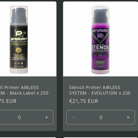
de
de
de
00
1000
1000
100
ml
ml
ml
il Primer AIRLESS
Stencil Primer AIRLESS
M - Black Label x 250
SYSTEM - EVOLUTION x 250
75 EUR
Prix
€21,75 EUR
tuel
habituel
uire
Augmenter
Réduire
Aug
la
la
la
ntité
quantité
quantité
quan