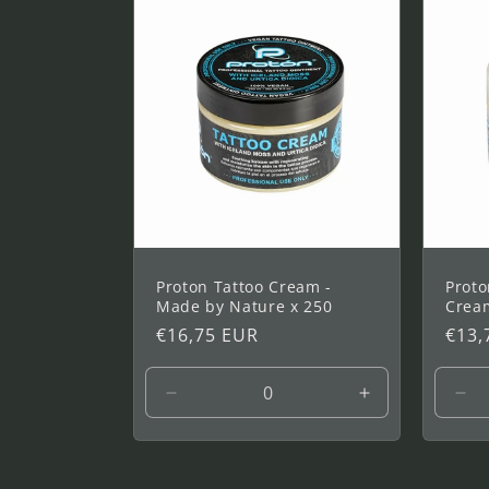
22
ml
Proton Tattoo Cream -
Proto
Made by Nature x 250
Crea
Prix
€16,75 EUR
Prix
€13,
habituel
habi
Réduire
Augmenter
Réd
la
la
la
quantité
quantité
qua
de
de
de