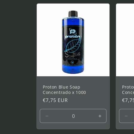
Proton Blue Soap
Prot
Concentrado x 1000
Conc
Prix
€7,75 EUR
Prix
€7,7
habituel
habi
Réduire
Augmenter
Réd
la
la
la
quantité
quantité
qua