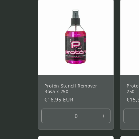
de
25
ml
Protón Stencil Remover
Proto
Rosa x 250
250
Prix
€16,95 EUR
Prix
€15,
habituel
habi
Réduire
Augmenter
Réd
la
la
la
quantité
quantité
qua
de
de
de