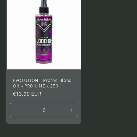
220
220
ml
ml
EVOLUTION - Protón Blood
Off - PRO LINE x 250
Prix
€13,95 EUR
habituel
menter
Réduire
Augmenter
la
la
tité
quantité
quantité
de
de