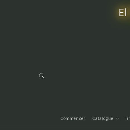
et
passer
El
au
contenu
Commencer
Catalogue
Ti