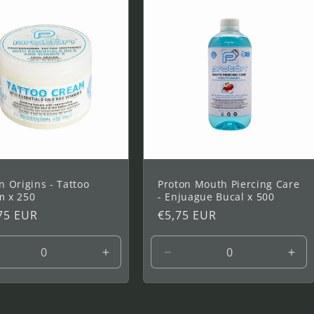
0
220
220
220
ml
ml
ml
n Origins - Tattoo
Proton Mouth Piercing Care
m x 250
- Enjuague Bucal x 500
75 EUR
Prix
€5,75 EUR
tuel
habituel
uire
Augmenter
Réduire
Aug
la
la
la
ntité
quantité
quantité
quan
de
de
de