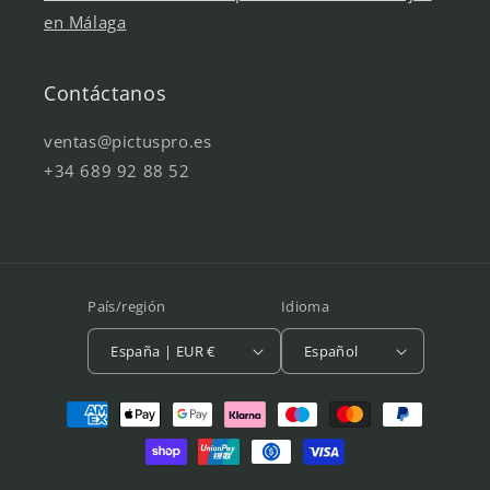
en Málaga
Contáctanos
ventas@pictuspro.es
+34 689 92 88 52
País/región
Idioma
España | EUR €
Español
Formas
de
pago