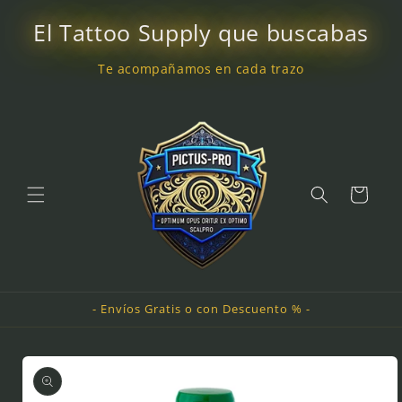
Ir
directamente
El Tattoo Supply que buscabas
al contenido
Te acompañamos en cada trazo
Carrito
- Envíos Gratis o con Descuento % -
Ir
directamente
a la
información