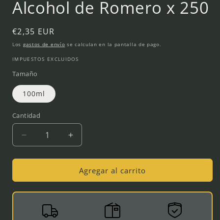
Alcohol de Romero x 250
ventana
modal
Precio
€2,35 EUR
habitual
Los
gastos de envío
se calculan en la pantalla de pago.
IMPUESTOS EXCLUIDOS
Tamaño
100ml
Cantidad
Reducir
Aumentar
cantidad
cantidad
para
para
Alcohol
Alcohol
Agregar al carrito
de
de
Romero
Romero
x
x
250
250