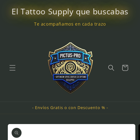
Ir
directamente
El Tattoo Supply que buscabas
al contenido
Te acompañamos en cada trazo
Carrito
- Envíos Gratis o con Descuento % -
Ir
directamente
a la
información