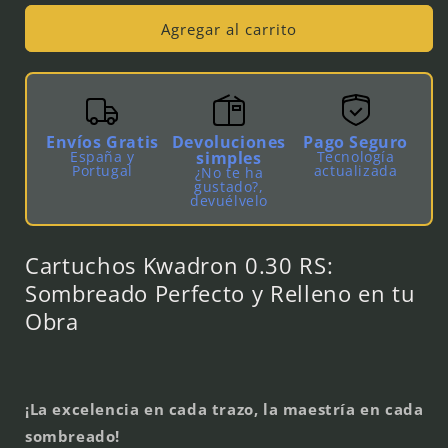
para
para
Kwadron
Kwadron
Agregar al carrito
-
-
0,30
0,30
RS
RS
Envíos Gratis
Devoluciones
Pago Seguro
España y
simples
Tecnología
Portugal
actualizada
¿No te ha
gustado?,
devuélvelo
Cartuchos Kwadron 0.30 RS:
Sombreado Perfecto y Relleno en tu
Obra
¡La excelencia en cada trazo, la maestría en cada
sombreado!