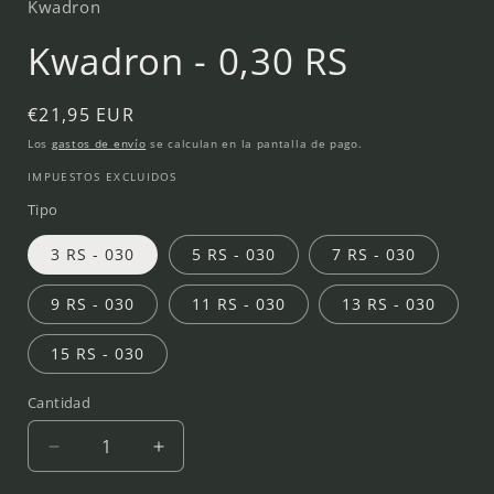
Kwadron
ventana
modal
Kwadron - 0,30 RS
Precio
€21,95 EUR
habitual
Los
gastos de envío
se calculan en la pantalla de pago.
IMPUESTOS EXCLUIDOS
Tipo
3 RS - 030
5 RS - 030
7 RS - 030
9 RS - 030
11 RS - 030
13 RS - 030
15 RS - 030
Cantidad
Reducir
Aumentar
cantidad
cantidad