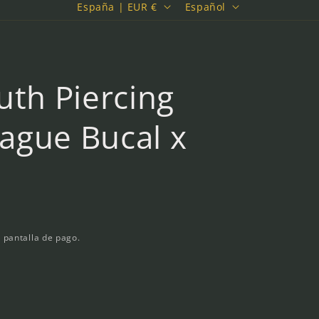
P
I
España | EUR €
Español
a
d
í
i
s
o
th Piercing
/
m
r
a
uague Bucal x
e
g
i
ó
n
 pantalla de pago.