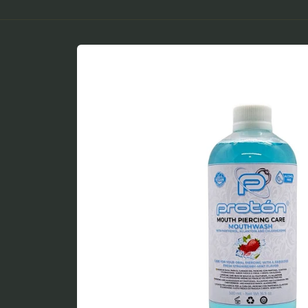
Ir
directamente
a la
información
del producto