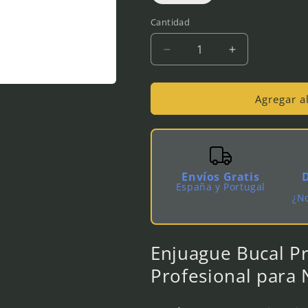
Cantidad
Reducir
Aumentar
cantidad
cantidad
para
para
Proton
Proton
Agregar al
Mouth
Mouth
Piercing
Piercing
Care
Care
-
-
Enjuague
Enjuague
Envíos Gratis
Bucal
Bucal
España y Portugal
¿No
x
x
500
500
Enjuague Bucal P
Profesional para