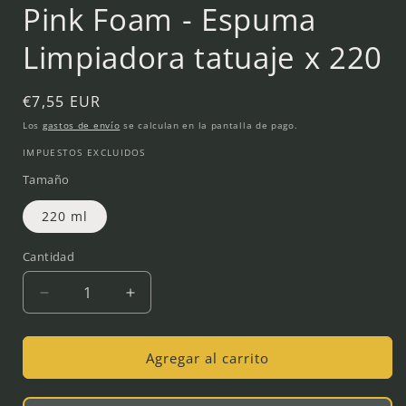
una
Pink Foam - Espuma
ventana
modal
Limpiadora tatuaje x 220
Precio
€7,55 EUR
habitual
Los
gastos de envío
se calculan en la pantalla de pago.
IMPUESTOS EXCLUIDOS
Tamaño
220 ml
Cantidad
Reducir
Aumentar
cantidad
cantidad
para
para
Pink
Pink
Agregar al carrito
Foam
Foam
-
-