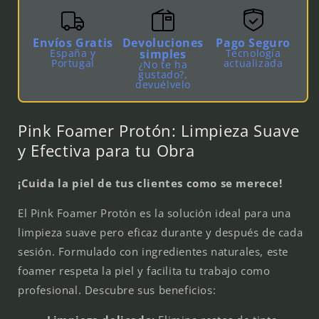
Espuma
Espuma
Limpiadora
Limpiadora
tatuaje
tatuaje
Envíos Gratis
Devoluciones
Pago Seguro
x
x
España y
simples
Tecnología
Portugal
actualizada
¿No te ha
220
220
gustado?,
devuélvelo
Pink Foamer Protón: Limpieza Suave
y Efectiva para tu Obra
¡Cuida la piel de tus clientes como se merece!
El Pink Foamer Protón es la solución ideal para una
limpieza suave pero eficaz durante y después de cada
sesión. Formulado con ingredientes naturales, este
foamer respeta la piel y facilita tu trabajo como
profesional. Descubre sus beneficios: