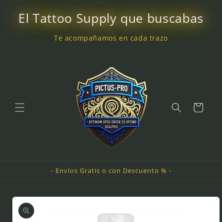
Ir
directamente
El Tattoo Supply que buscabas
al contenido
Te acompañamos en cada trazo
Carrito
- Envíos Gratis o con Descuento % -
Ir
directamente
a la
información