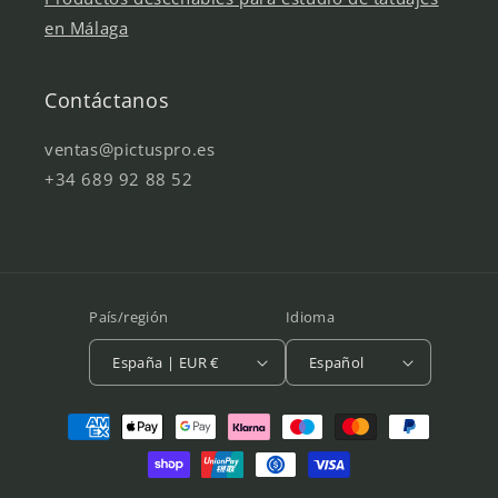
en Málaga
Contáctanos
ventas@pictuspro.es
+34 689 92 88 52
País/región
Idioma
España | EUR €
Español
Formas
de
pago