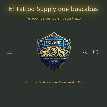
Ir
directamente
El Tattoo Supply que buscabas
al contenido
Te acompañamos en cada trazo
Carrito
- Envíos Gratis o con Descuento % -
Ir
directamente
a la
información