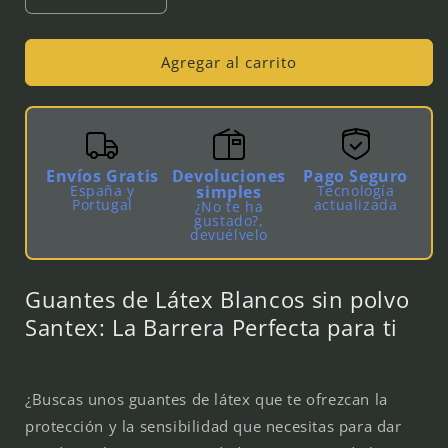
cantidad
cantidad
para
para
Guantes
Guantes
Agregar al carrito
de
de
Latex
Latex
Blancos
Blancos
(sin
(sin
polvo)
polvo)
Envíos Gratis
Devoluciones
Pago Seguro
España y
simples
Tecnología
Portugal
actualizada
¿No te ha
gustado?,
devuélvelo
Guantes de Látex Blancos sin polvo
Santex: La Barrera Perfecta para ti
¿Buscas unos guantes de látex que te ofrezcan la
protección y la sensibilidad que necesitas para dar