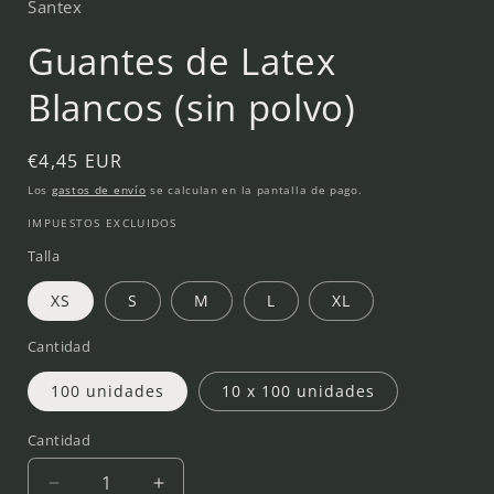
Santex
Guantes de Latex
Blancos (sin polvo)
Precio
€4,45 EUR
habitual
Los
gastos de envío
se calculan en la pantalla de pago.
IMPUESTOS EXCLUIDOS
Talla
XS
S
M
L
XL
Cantidad
100 unidades
10 x 100 unidades
Cantidad
Reducir
Aumentar